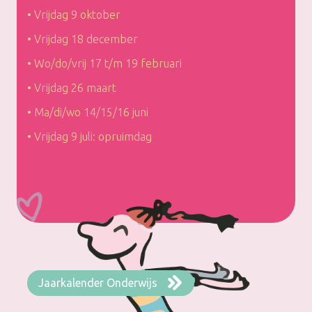
• Vrijdag 9 oktober
• Vrijdag 18 december
• Wo/do/vrij 17 t/m 19 februari
• Vrijdag 26 maart
• Ma/di/wo 14/15/16 juni
• Vrijdag 9 juli: opruimdag
Jaarkalender Onderwijs