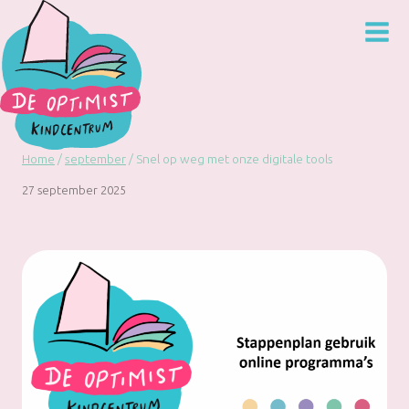
Doorgaan
naar
inhoud
Home
/
september
/
Snel op weg met onze digitale tools
27 september 2025