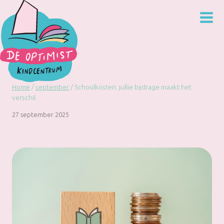
Doorgaan
naar
inhoud
Home
/
september
/
Schoolkosten: jullie bijdrage maakt het
verschil
27 september 2025