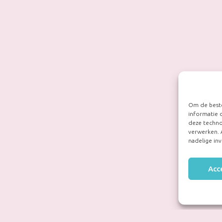
Om de beste
informatie 
deze techno
verwerken. 
nadelige in
Acc