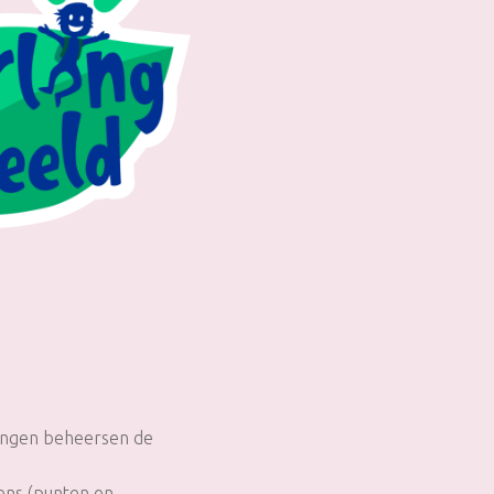
lingen beheersen de
kens (punten en