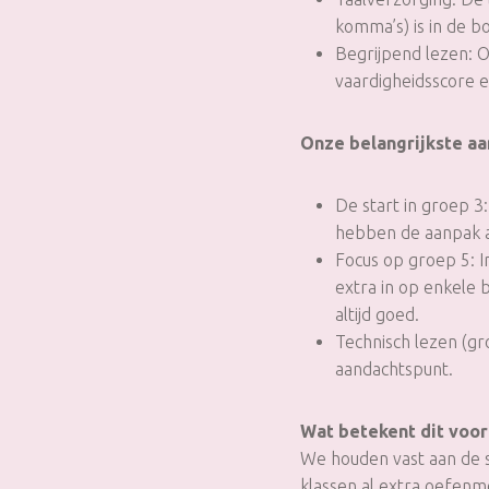
komma’s) is in de b
Begrijpend lezen: Ov
vaardigheidsscore e
Onze belangrijkste a
De start in groep 3
hebben de aanpak aa
Focus op groep 5: I
extra in op enkele
altijd goed.
Technisch lezen (gr
aandachtspunt.
Wat betekent dit voor
We houden vast aan de st
klassen al extra oefen