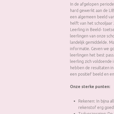
In de afgelopen period
hard gewerkt aan de LIB-
een algemeen beeld van
helft van het schooljaar
Leerling in Beeld- toet
leerlingen van onze scho
landelijk gemiddelde. M
informatie. Geven we go
leerlingen het best pas
leerling zich voldoende i
hebben de resultaten in
een positief beeld en e
Onze sterke punten:
Rekenen: In bijna a
rekenstof erg goed
Taalverzorging: De 