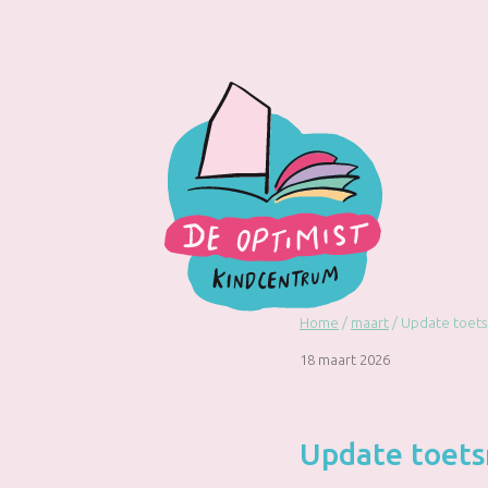
Doorgaan
naar
inhoud
Home
/
maart
/
Update toets
18 maart 2026
Update toets