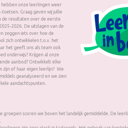
e hebben onze leerlingen weer
toetsen. Graag geven wij jullie
 de resultaten over de eerste
 2025-2026. De uitslagen van de
sen zeggen iets over hoe de
ol zich ontwikkelen t.o.v. het
aar het geeft ons als team ook
ed onderwijs? Krijgen al onze
sende aanbod? Ontwikkelt elke
n zijn of haar eigen leerlijn? We
middels geanalyseerd en we zien
nkele aandachtspunten.
lle groepen scoren we boven het landelijk gemiddelde. De leer
.
leerlingen zijn zeer sterk in taalregels. Het gebruik van leeste