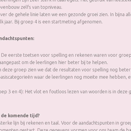
ovenbouw zelfs van topniveau.
er de gehele linie laten we een gezonde groei zien. In bijna alle
lk jaar. Bij groep 4 is een startmeting afgenomen.
andachtspunten:
: De eerste toetsen voor spelling en rekenen waren voor groep
ngepast om de leerlingen hier beter bij te helpen.
n deze groep zien we dat de resultaten voor spelling nog bete
 basiscategorieën waar de leerlingen nog moeite mee hebben, e
oep 3 en 4): Het vlot en foutloos lezen van woorden is in deze
 de komende tijd?
erke lijn bij rekenen en taal. Voor de aandachtspunten in groep 
momenten gestart. Deze gegevens vormen voor ons team de b