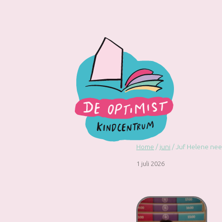
Doorgaan
naar
inhoud
Home
/
juni
/
Juf Helene nee
1 juli 2026