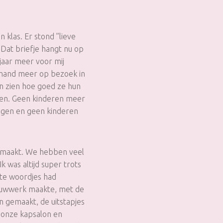
n klas. Er stond ”lieve
” Dat briefje hangt nu op
jaar meer voor mij
emand meer op bezoek in
en zien hoe goed ze hun
len. Geen kinderen meer
rengen en geen kinderen
emaakt. We hebben veel
 was altijd super trots
ste woordjes had
bouwwerk maakte, met de
 gemaakt, de uitstapjes
, onze kapsalon en