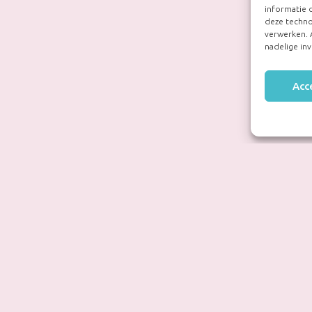
informatie 
deze techno
verwerken. 
nadelige in
Acc
Ouderportaal onderwijs
Oude
Wij volgen alle kinderen met behulp van
We w
het leerling-volgsysteem Klasbord.
ouder