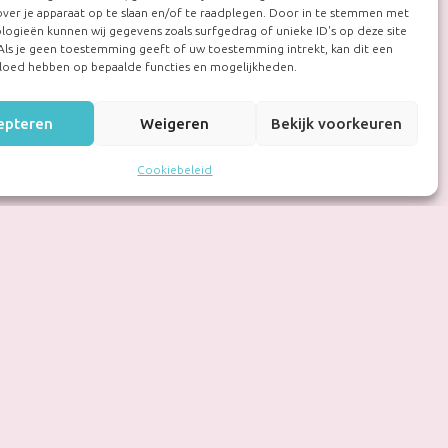
over je apparaat op te slaan en/of te raadplegen. Door in te stemmen met
logieën kunnen wij gegevens zoals surfgedrag of unieke ID's op deze site
Als je geen toestemming geeft of uw toestemming intrekt, kan dit een
vloed hebben op bepaalde functies en mogelijkheden.
epteren
Weigeren
Bekijk voorkeuren
Cookiebeleid
rportaal opvang
erken in de opvang met het
portaal partou.