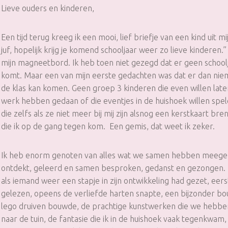
Lieve ouders en kinderen,
Een tijd terug kreeg ik een mooi, lief briefje van een kind uit mij
juf, hopelijk krijg je komend schooljaar weer zo lieve kinderen.
mijn magneetbord. Ik heb toen niet gezegd dat er geen school
komt. Maar een van mijn eerste gedachten was dat er dan ni
de klas kan komen. Geen groep 3 kinderen die even willen lat
werk hebben gedaan of die eventjes in de huishoek willen spe
die zelfs als ze niet meer bij mij zijn alsnog een kerstkaart b
die ik op de gang tegen kom. Een gemis, dat weet ik zeker.
Ik heb enorm genoten van alles wat we samen hebben meeg
ontdekt, geleerd en samen besproken, gedanst en gezongen. Ik
als iemand weer een stapje in zijn ontwikkeling had gezet, eer
gelezen, opeens de verliefde harten snapte, een bijzonder 
lego druiven bouwde, de prachtige kunstwerken die we hebben
naar de tuin, de fantasie die ik in de huishoek vaak tegenkwam