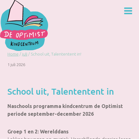
Doorgaan
naar
inhoud
Home
/
juli
/
School uit, Talententent in!
1 juli 2026
School uit, Talententent in
Naschools programma kindcentrum de Optimist
periode september-december 2026
Groep 1 en 2: Werelddans