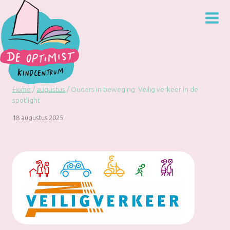
Doorgaan
naar
inhoud
Home
/
augustus
/
Ouders in beweging: Veilig verkeer in de
spotlight
18 augustus 2025