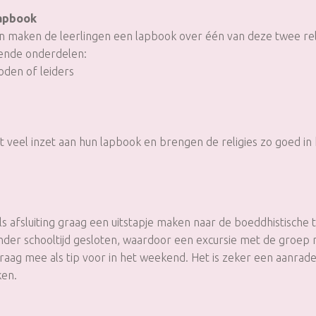
lapbook
en maken de leerlingen een lapbook over één van deze twee reli
ende onderdelen:
den of leiders
veel inzet aan hun lapbook en brengen de religies zo goed in 
d
s afsluiting graag een uitstapje maken naar de boeddhistische 
nder schooltijd gesloten, waardoor een excursie met de groep n
aag mee als tip voor in het weekend. Het is zeker een aanrad
ken.