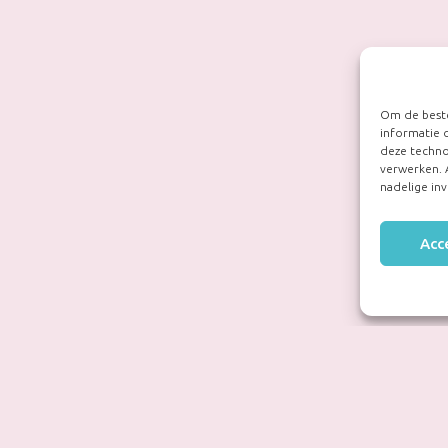
Om de beste
informatie 
deze techno
verwerken. 
nadelige in
Acc