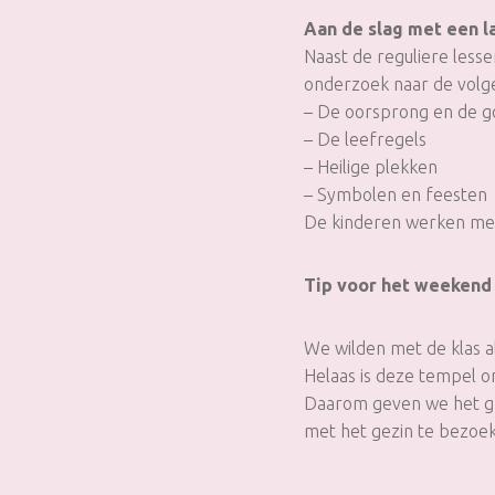
Aan de slag met een 
Naast de reguliere less
onderzoek naar de volg
– De oorsprong en de go
– De leefregels
– Heilige plekken
– Symbolen en feesten
De kinderen werken met 
Tip voor het weeken
We wilden met de klas al
Helaas is deze tempel o
Daarom geven we het gr
met het gezin te bezoe